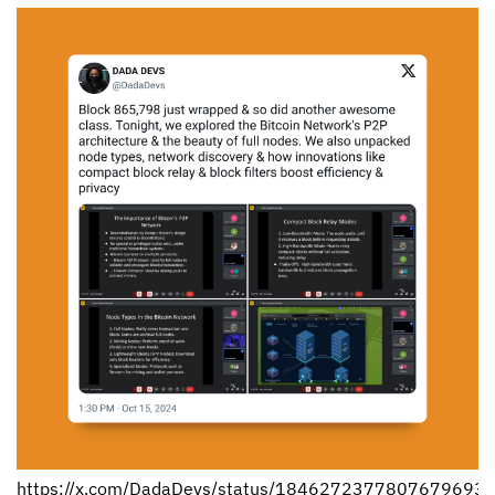
https://x.com/DadaDevs/status/1846272377807679693